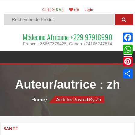
0 €
(0)
Cart [ 0 /
]
LogIn
Médecine Africaine +229 97918990
France +33667379425; Gabon +24166247574
Faceb
What
Pinter
Auteur/autrice :
zh
Parta
Home
Articles Posted By Zh
SANTÉ