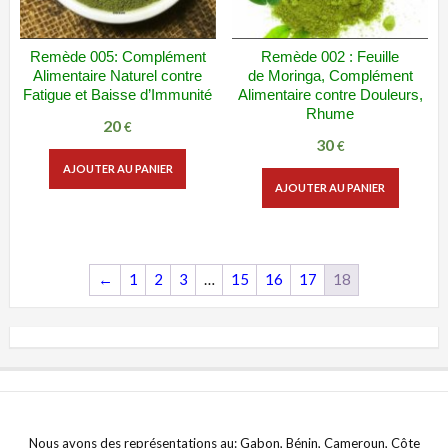
Remède 005: Complément
Remède 002 : Feuille
ADD WISHLIST
VUE RAPIDE
ADD WISHLIST
VUE RAPIDE
Alimentaire Naturel contre
de Moringa, Complément
Fatigue et Baisse d’Immunité
Alimentaire contre Douleurs,
Rhume
20
€
30
€
AJOUTER AU PANIER
AJOUTER AU PANIER
←
1
2
3
…
15
16
17
18
Nous avons des représentations au: Gabon, Bénin, Cameroun, Côte