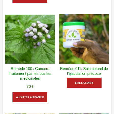
initial
actuel
était :
est :
30 €.
20 €.
Remède 100 : Cancers
Remède 011: Soin naturel de
ADD WISHLIST
VUE RAPIDE
ADD WISHLIST
VUE RAPIDE
Traitement par les plantes
l’éjaculation précoce
médicinales
LIRE LA SUITE
30
€
AJOUTER AU PANIER