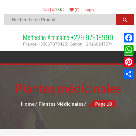
0 €
(0)
Cart [ 0 /
]
LogIn
Médecine Africaine +229 97918990
France +33667379425; Gabon +24166247574
Faceb
What
Pinter
Plantes médicinales
Parta
Home
Plantes Médicinales
Page 18