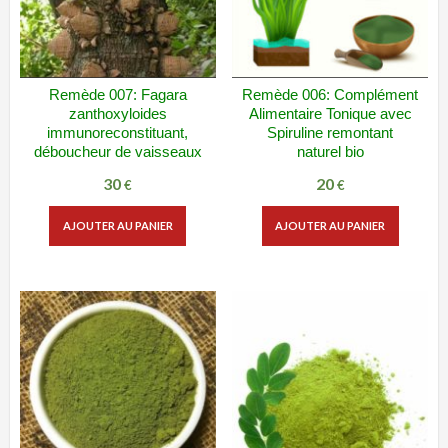
Remède 007: Fagara
Remède 006: Complément
ADD WISHLIST
VUE RAPIDE
ADD WISHLIST
VUE RAPIDE
zanthoxyloides
Alimentaire Tonique avec
immunoreconstituant,
Spiruline remontant
déboucheur de vaisseaux
naturel bio
30
20
€
€
AJOUTER AU PANIER
AJOUTER AU PANIER