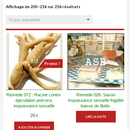
Affichage de 205–216 sur 216 résultats
Trié
par
popularité
Promo !
Remède 072 : Racine contre
Remède 026: Savon
ADD WISHLIST
VUE RAPIDE
ADD WISHLIST
VUE RAPIDE
éjaculation précoce,
Impuissance sexuelle frigidité
impuissance sexuelle
baisse de libido
20
Le
Le
€
LIRE LA SUITE
prix
prix
AJOUTER AU PANIER