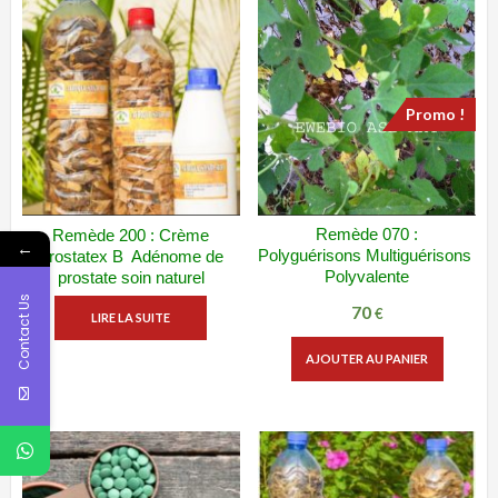
Promo !
Remède 070 :
Remède 200 : Crème
ADD WISHLIST
VUE RAPIDE
ADD WISHLIST
VUE RAPIDE
←
Polyguérisons Multiguérisons Ti
Prostatex B Adénome de
Polyvalente
prostate soin naturel
Contact Us
70
Le
Le
€
LIRE LA SUITE
prix
prix
AJOUTER AU PANIER
initial
actuel
était :
est :
100 €.
70 €.