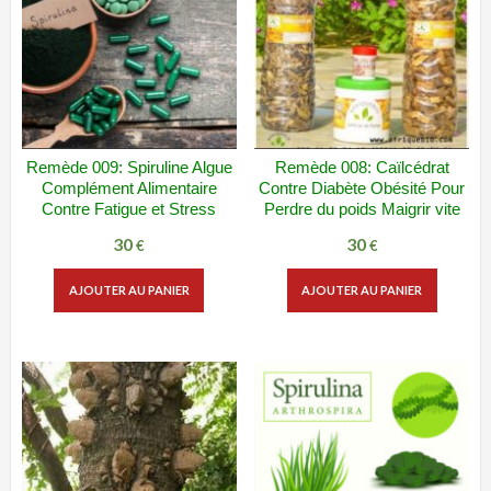
Remède 009: Spiruline Algue
Remède 008: Caïlcédrat
ADD WISHLIST
VUE RAPIDE
ADD WISHLIST
VUE RAPIDE
Complément Alimentaire
Contre Diabète Obésité Pour
Contre Fatigue et Stress
Perdre du poids Maigrir vite
30
30
€
€
AJOUTER AU PANIER
AJOUTER AU PANIER