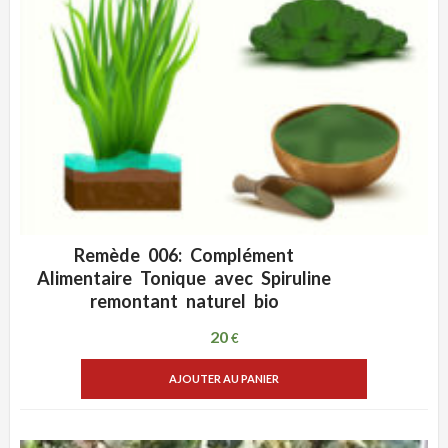
Remède 006: Complément
ADD WISHLIST
VUE RAPIDE
Alimentaire Tonique avec Spiruline
remontant naturel bio
20
€
AJOUTER AU PANIER