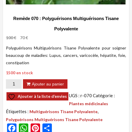
Remède 070 : Polyguérisons Multiguérisons Tisane
Polyvalente
Le
Le
100
€
70
€
prix
prix
Polyguérisons Multiguérisons Tisane Polyvalente pour soigner
initial
actuel
était :
est :
beaucoup de maladies: Lupus, cancers, varicocèle, hépatite, foie,
100 €.
70 €.
constipation
1500 en stock
quantité
Ajouter au panier
de
UGS :
r-070
Catégorie :
Ajouter à la liste d’envies
Remède
Plantes médicinales
070
Étiquettes :
,
Multiguérisons Tisane Polyvalente
:
Polyguérisons Multiguérisons Tisane Polyvalente
Polyguérisons Multiguérisons Tisane
Facebook
WhatsApp
Pinterest
Partager
Polyvalente