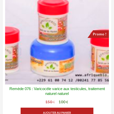
Promo !
Remède 076 : Varicocèle varice aux testicules, traitement
ADD WISHLIST
VUE RAPIDE
naturel naturel
150
100
Le
Le
€
€
prix
prix
AJOUTER AU PANIER