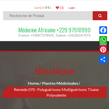
0 €
(0)
Cart [ 0 /
]
LogIn
Médecine Africaine +229 97918990
France +33667379425; Gabon +24166247574
Faceb
What
Pinter
Boutique
Parta
Home
Plantes Médicinales
Remède 070 : Polyguérisons Multiguérisons Tisane
Polyvalente