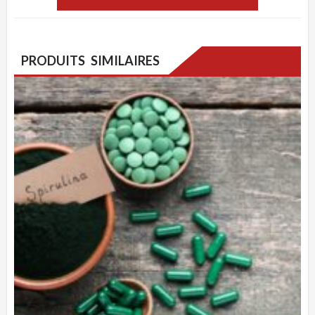
initial
actuel
était :
est :
150 €.
100 €.
PRODUITS SIMILAIRES