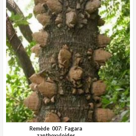
Remède 007: Fagara
ADD WISHLIST
VUE RAPIDE
zanthoxyloides