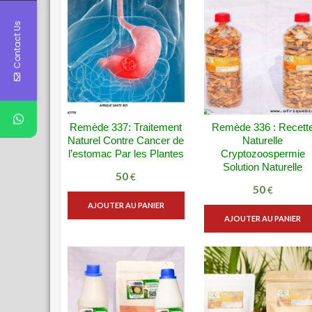
Contact Us
Remède 337: Traitement
Remède 336 : Recett
VUE RAPIDE
VUE RAPID
Naturel Contre Cancer de
Naturelle
ADD WISHLIST
ADD WISHLIST
l’estomac Par les Plantes
Cryptozoospermie
Solution Naturelle
50
€
50
€
AJOUTER AU PANIER
AJOUTER AU PANIER