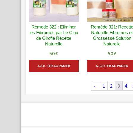
Remede 322 : Eliminer
Remède 321: Recett
VUE RAPIDE
VUE RAPID
les Fibromes par Le Clou
Naturelle Fibromes et
ADD WISHLIST
ADD WISHLIST
de Girofle Recette
Grossesse Solution
Naturelle
Naturelle
50
50
€
€
AJOUTER AU PANIER
AJOUTER AU PANIER
←
1
2
3
4