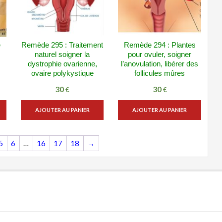
e
Remède 295 : Traitement
Remède 294 : Plantes
E
VUE RAPIDE
VUE RAPIDE
naturel soigner la
pour ovuler, soigner
ADD WISHLIST
ADD WISHLIST
dystrophie ovarienne,
l’anovulation, libérer des
ovaire polykystique
follicules mûres
30
30
€
€
AJOUTER AU PANIER
AJOUTER AU PANIER
5
6
…
16
17
18
→