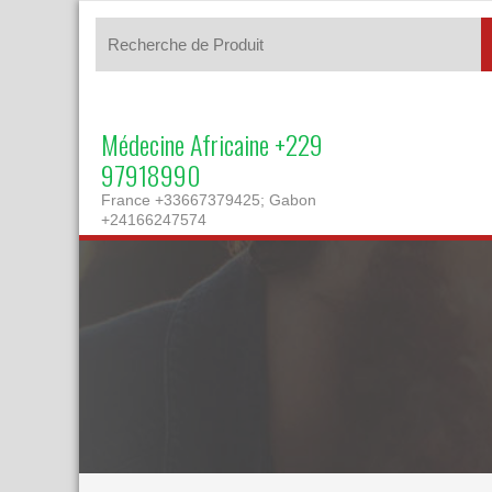
Médecine Africaine +229
97918990
France +33667379425; Gabon
+24166247574