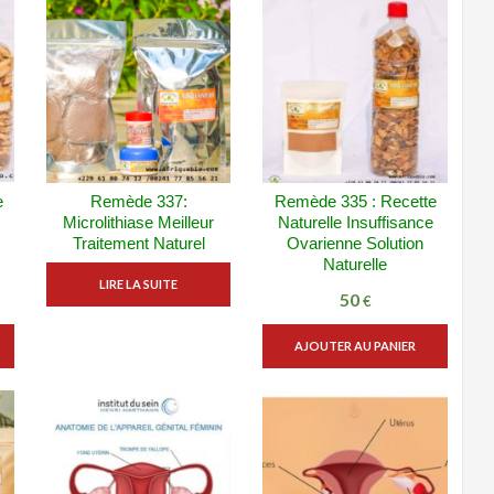
e
Remède 337:
Remède 335 : Recette
E
VUE RAPIDE
VUE RAPIDE
Microlithiase Meilleur
Naturelle Insuffisance
ADD WISHLIST
ADD WISHLIST
Traitement Naturel
Ovarienne Solution
Naturelle
LIRE LA SUITE
50
€
AJOUTER AU PANIER