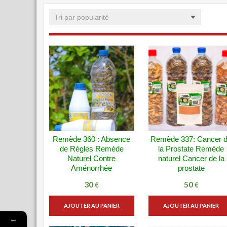
Remède 360 : Absence
Remède 337: Cancer 
VUE RAPIDE
VUE RAPID
de Règles Remède
la Prostate Remède
ADD WISHLIST
ADD WISHLIST
Naturel Contre
naturel Cancer de la
Aménorrhée
prostate
30
50
€
€
AJOUTER AU PANIER
AJOUTER AU PANIER
←