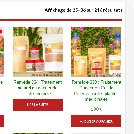
Affichage de 25–36 sur 216 résultats
Trié
par
popul
de
Remède 334: Traitement
Remède 339 : Traitement
E
VUE RAPIDE
VUE RAPIDE
naturel du cancer de
Cancer du Col de
ADD WISHLIST
ADD WISHLIST
l’intestin grele
L’utérus par les plantes
médicinales
LIRE LA SUITE
100
€
AJOUTER AU PANIER