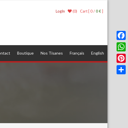
(0)
LogIn
Cart [ 0 /
0 €
]
Faceb
ntact
Boutique
Nos Tisanes
Français
English
What
Pinter
Parta