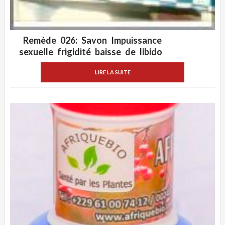
Remède 026: Savon Impuissance
ADD WISHLIST
VUE RAPIDE
sexuelle frigidité baisse de libido
LIRE LA SUITE