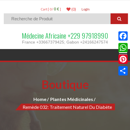
0 €
(0)
Cart [ 0 /
]
LogIn
Médecine Africaine +229 97918990
France +33667379425; Gabon +24166247574
Faceb
What
Pinter
Boutique
Parta
Home
Plantes Médicinales
Remède 032: Traitement Naturel Du Diabète