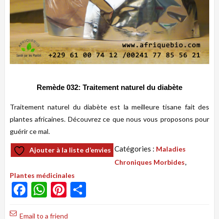
Remède 032: Traitement naturel du diabète
Traitement naturel du diabète est la meilleure tisane fait des
plantes africaines. Découvrez ce que nous vous proposons pour
guérir ce mal.
Catégories :
Maladies
Ajouter à la liste d’envies
,
Chroniques Morbides
Plantes médicinales
Facebook
WhatsApp
Pinterest
Partager
Email to a friend