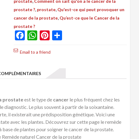
,
prostate
Comment on sait qu'on a le cancer de la
la
,
,
prostate ?
prostate
Qu'est-ce qui peut provoquer un
Prostate
,
cancer de la prostate
Qu’est-ce que le Cancer de la
Solution
prostate ?
naturelle
Facebook
WhatsApp
Pinterest
Partager
Cancer
prostate
Email to a friend
OMPLÉMENTAIRES
a prostate
est le type de
cancer
le plus fréquent chez les
diagnostic. Le plus souvent à partir de la soixantaine.
te, il existerait une prédisposition génétique. Voici une
ostate avec les plantes. Découvrez sur cette page le remède
à base de plantes pour soigner le cancer de la prostate.
le Remède naturel Cancer de la prostate