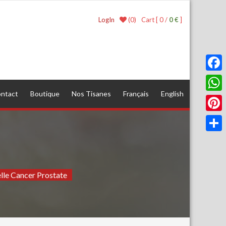
(0)
LogIn
Cart [ 0 /
0 €
]
Faceb
ntact
Boutique
Nos Tisanes
Français
English
What
Pinter
Parta
lle Cancer Prostate