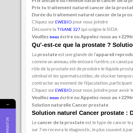
Prix unitaire du remède naturel cancer de la p
Prix tu traitement naturel cancer de la prosta
Durée du traitement naturel cancer de la pros
Cliquez sur
pour nous joindre
EWEBIO
Découvre la
qui soigne le SIDA
TISANE 327
Veuillez
écrire ou Appelez-nous au +2296
nous
Qu’
-est-ce que la prostate ? Soluti
La
prostate
est une glande de l’
appareil reprod
comme un anneau, elle entoure l’urètre, ce canal par 
rôle de la prostate est de produire le liquide pros
séminal et les spermatozoïdes, de stocker temporai
contracter au moment de l’éjaculation, participant 
Cliquez sur
pour nous joindre pour avoir 
EWEBIO
Veuillez
écrire ou Appelez-nous au +2296
nous
←
Solution naturelle Cancer prostate
Solution naturel Cancer prostate : D
Contact Us
Le
cancer de la prostate
est le type de cancer l
sur 7 en recevra le diagnostic, le plus souvent à par