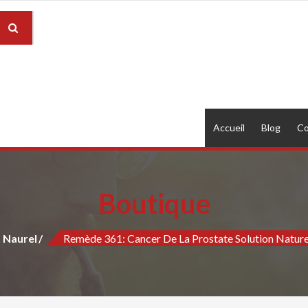
Accueil
Blog
Co
Boutique
 Naurel
Remède 361: Cancer De La Prostate Solution Nature