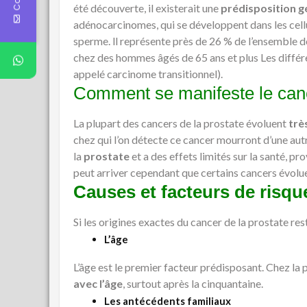
été découverte, il existerait une
prédisposition g
adénocarcinomes, qui se développent dans les cellul
sperme. ll représente près de 26 % de l’ensemble d
chez des hommes âgés de 65 ans et plus Les différe
appelé carcinome transitionnel).
Comment se manifeste le canc
La plupart des cancers de la prostate évoluent
trè
chez qui l’on détecte ce cancer mourront d’une aut
la
prostate
et a des effets limités sur la santé, p
peut arriver cependant que certains cancers évolue
Causes et facteurs de risqu
Si les origines exactes du cancer de la prostate r
L’âge
L’âge est le premier facteur prédisposant. Chez l
avec l’âge
, surtout après la cinquantaine.
Les antécédents familiaux