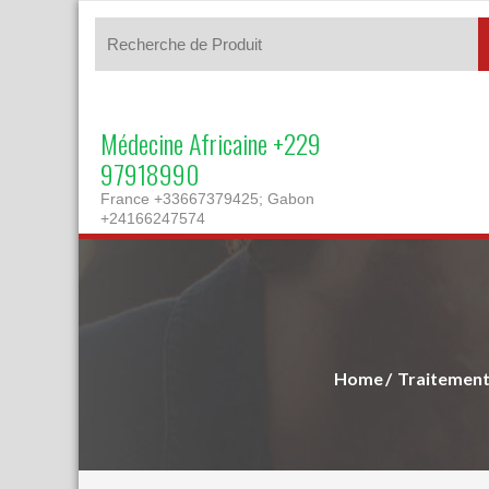
Médecine Africaine +229
97918990
France +33667379425; Gabon
+24166247574
Home
Traitement