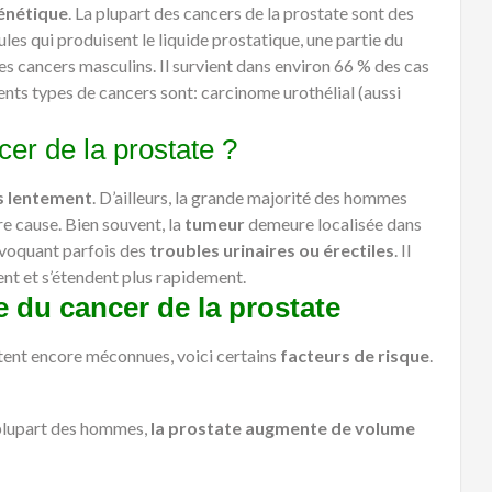
énétique
. La plupart des cancers de la prostate sont des
es qui produisent le liquide prostatique, une partie du
es cancers masculins. Il survient dans environ 66 % des cas
nts types de cancers sont: carcinome urothélial (aussi
er de la prostate ?
s lentement
. D’ailleurs, la grande majorité des hommes
re cause. Bien souvent, la
tumeur
demeure localisée dans
rovoquant parfois des
troubles urinaires ou érectiles
. Il
nt et s’étendent plus rapidement.
e du cancer de la prostate
estent encore méconnues, voici certains
facteurs de risque
.
a plupart des hommes,
la prostate augmente de volume