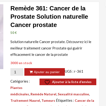
Remède 361: Cancer de la
Prostate Solution naturelle
Cancer prostate
50
€
Solution naturelle Cancer prostate. Découvrez ici le
meilleur traitement cancer Prostate qui guérir
efficacement le cancer de la prostate
3000 en stock
quantité
UGS :
r-361
Ajouter au panier
de
Catégories :
Ajouter à la liste d’envies
Remède
Plantes
361:
,
,
,
médicinales
Remède Naturel
Sexualité masculine
Cancer
,
Étiquettes :
Traitement Naurel
Tumeurs
Cancer de la
de