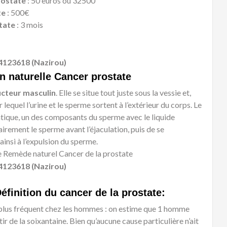
rostate
: 50 euros ou 32500
te
: 500€
tate
: 3 mois
4123618 (Nazirou)
on naturelle Cancer prostate
ucteur masculin
. Elle se situe tout juste sous la vessie et,
lequel l’urine et le sperme sortent à l’extérieur du corps. Le
tatique, un des composants du sperme avec le liquide
rement le sperme avant l’éjaculation, puis de se
ainsi à l’expulsion du sperme.
le Remède naturel Cancer de la prostate
4123618 (Nazirou)
éfinition du cancer de la prostate:
e plus fréquent chez les hommes : on estime que 1 homme
tir de la soixantaine. Bien qu’aucune cause particulière n’ait