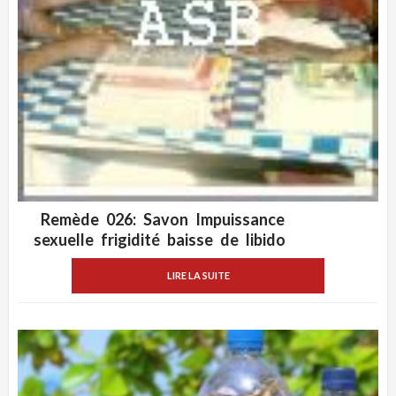
Remède 026: Savon Impuissance
ADD WISHLIST
VUE RAPIDE
sexuelle frigidité baisse de libido
LIRE LA SUITE