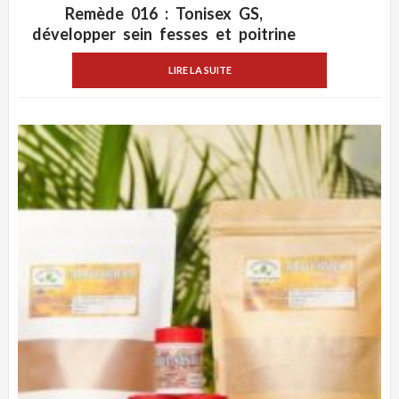
Remède 016 : Tonisex GS,
ADD WISHLIST
VUE RAPIDE
développer sein fesses et poitrine
LIRE LA SUITE