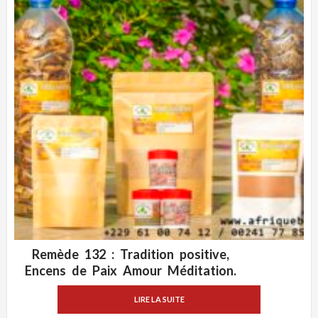
Remède 132 : Tradition positive,
ADD WISHLIST
VUE RAPIDE
Encens de Paix Amour Méditation.
LIRE LA SUITE