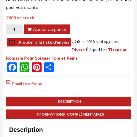
pour votre santé
2000 en stock
quantité
Ajouter au panier
de
UGS :
r-245
Catégorie :
Ajouter à la liste d’envies
Remède
Étiquette :
Divers
Tisane au
245:
Romarin Pour Soigner Foie et Reins
Romarin
Facebook
WhatsApp
Pinterest
Partager
Tisane
au
Email to a friend
Romarin
Pour
DESCRIPTION
Soigner
Foie
INFORMATIONS COMPLÉMENTAIRES
et
Reins
Description