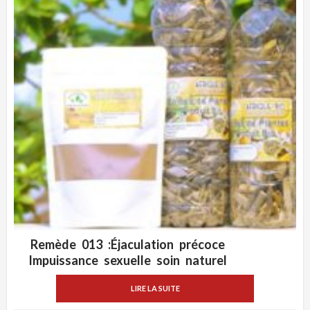
Remède 013 :Éjaculation précoce
ADD WISHLIST
VUE RAPIDE
Impuissance sexuelle soin naturel
LIRE LA SUITE