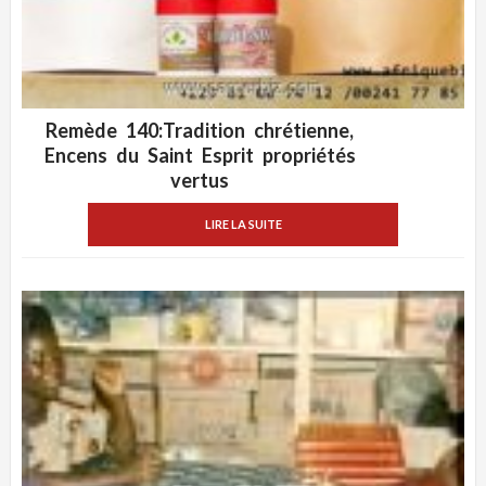
Remède 140:Tradition chrétienne,
ADD WISHLIST
VUE RAPIDE
Encens du Saint Esprit propriétés
vertus
LIRE LA SUITE