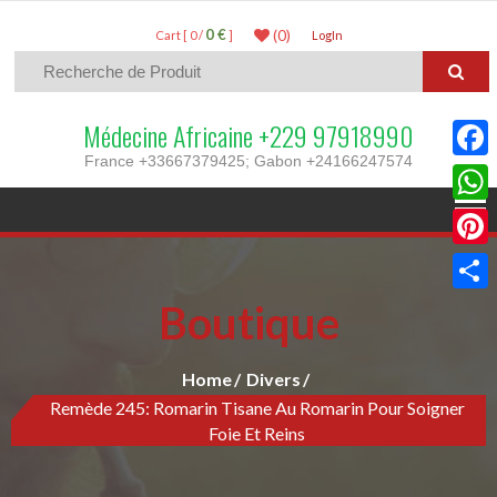
0 €
(0)
Cart [ 0 /
]
LogIn
Médecine Africaine +229 97918990
France +33667379425; Gabon +24166247574
Faceb
What
Pinter
Boutique
Parta
Home
Divers
Remède 245: Romarin Tisane Au Romarin Pour Soigner
Foie Et Reins