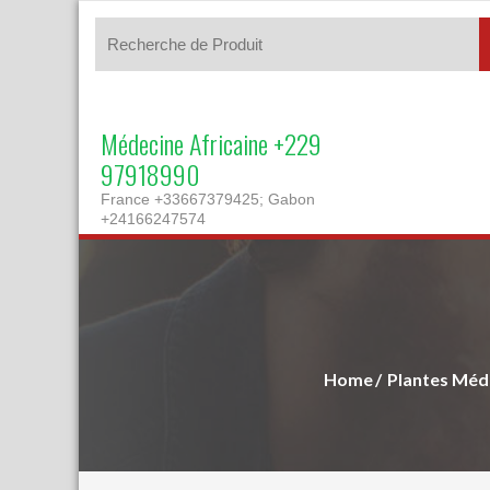
Médecine Africaine +229
97918990
France +33667379425; Gabon
+24166247574
Home
Plantes Médi