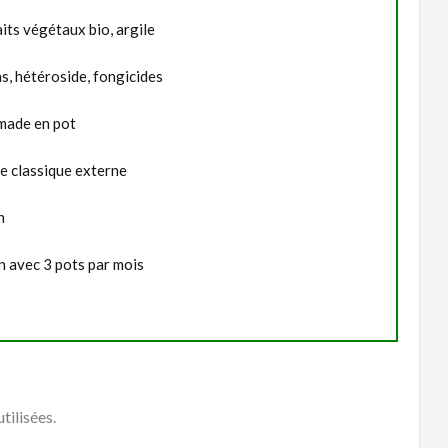
its végétaux bio, argile
s, hétéroside, fongicides
ade en pot
e classique externe
n
n avec 3 pots par mois
tilisées.