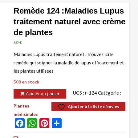
Remède 124 :Maladies Lupus
traitement naturel avec crème
de plantes
50
€
Maladies Lupus traitement naturel . Trouvez ici le
remède qui soigner la maladie de lupus efficacement et
les plantes utilisées
500 en stock
quantité
UGS :
r-124
Catégorie :
Ajouter au panier
de
Plantes
Ajouter à la liste d’envies
Remède
médicinales
124
Facebook
WhatsApp
Pinterest
Partager
:Maladies
Lupus