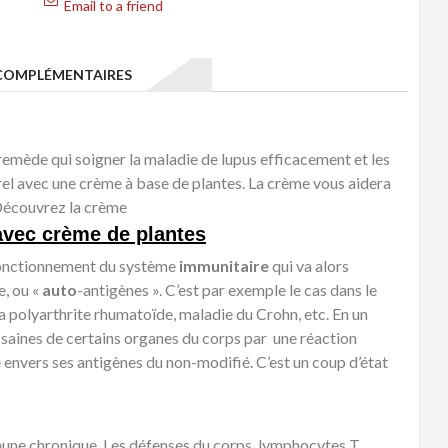
Email to a friend
traitement
naturel
avec
OMPLÉMENTAIRES
crème
de
plantes
 remède qui soigner la maladie de lupus efficacement et les
urel avec une crème à base de plantes. La crème vous aidera
 Découvrez la crème
avec crème de plantes
fonctionnement du système
immunitaire
qui va alors
e, ou «
auto
-antigènes ». C’est par exemple le cas dans le
 la polyarthrite rhumatoïde, maladie du Crohn, etc. En un
s saines de certains organes du corps par une réaction
envers ses antigènes du non-modifié. C’est un coup d’état
une chronique. Les défenses du corps lymphocytes T