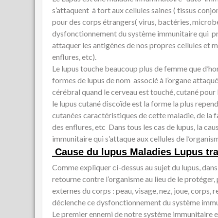
s’attaquent à tort aux cellules saines ( tissus conjon
pour des corps étrangers( virus, bactéries, microb
dysfonctionnement du système immunitaire qui pr
attaquer les antigènes de nos propres cellules e
enflures, etc).
Le lupus touche beaucoup plus de femme que d’homm
formes de lupus de nom associé à l’organe attaqué. 
cérébral quand le cerveau est touché, cutané pour l
le lupus cutané discoïde est la forme la plus re
cutanées caractéristiques de cette maladie, de la fa
des enflures, etc Dans tous les cas de lupus, la c
immunitaire qui s’attaque aux cellules de l’organism
Cause du lupus
Maladies Lupus tra
Comme expliquer ci-dessus au sujet du lupus, dan
retourne contre l’organisme au lieu de le protéger, p
externes du corps : peau, visage, nez, joue, corps, r
déclenche ce dysfonctionnement du système immunita
Le premier ennemi de notre système immunitaire est 