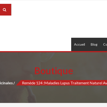
Accueil
Blog
Co
Boutique
cinales
Remède 124 :Maladies Lupus Traitement Naturel A