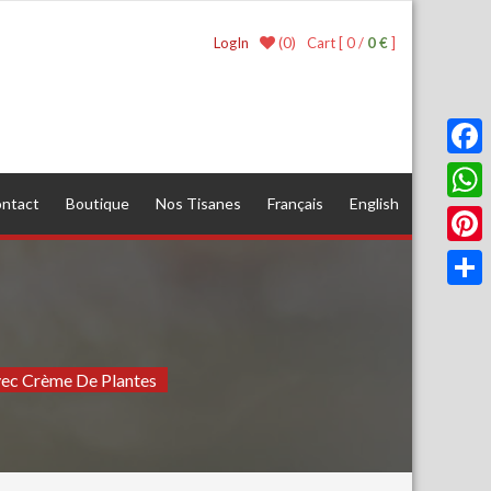
(0)
LogIn
Cart [ 0 /
0 €
]
Faceb
ntact
Boutique
Nos Tisanes
Français
English
What
Pinter
Parta
vec Crème De Plantes