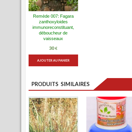
Remède 007: Fagara
VUE RAPIDE
zanthoxyloides
ADD WISHLIST
immunoreconstituant,
déboucheur de
vaisseaux
30
€
AJOUTER AU PANIER
PRODUITS SIMILAIRES