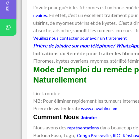
L’ovule pour guérir les fibromes est un bon remède 
. En effet, c’est un excellent traitement p
ovaires
utérins, de myomes utérins et de kystes. C’est à dire
absorbe, adsorbe, ramollit les tumeurs internes : f
Veuillez nous contacter pour avoir un traitement
Prière de joindre sur mon téléphone/ WhatsAp
Indications du Remède pour traiter les fibro
Fibromes, kystes ovariens, myomes, stérilité fémin
Mode d’emploi du remède po
Naturellement
Lire la notice
NB: Pour éliminer rapidement les tumeurs internes, 
Prière de visiter le site
www.dawabio.com
Comment Nous
Joindre
Nous avons des
dans beaucoup de
représentations
Burkina Faso, Togo,
,
Congo Brazzaville
RDC Kinshas