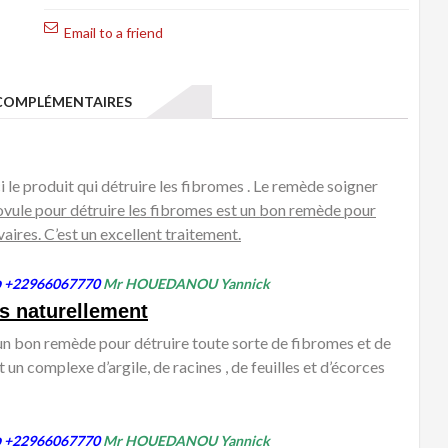
les
Email to a friend
fibromes
Naturellement.
Ovule
OMPLÉMENTAIRES
Plantes
Argile
 le produit qui détruire les fibromes . Le remède soigner
’ovule pour détruire les fibromes est un bon remède pour
vaires. C’est un excellent traitement.
p
+22966067770
Mr HOUEDANOU Yannick
es naturellement
t un bon remède pour détruire toute sorte de fibromes et de
n complexe d’argile, de racines , de feuilles et d’écorces
p
+22966067770
Mr HOUEDANOU Yannick