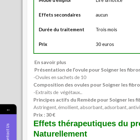
Mode d’emploi
Lire la notice
Effets secondaires
aucun
Durée du traitement
Trois mois
Prix
30 euros
En savoir plus
Présentation de l’ovule pour Soigner les fib
-Ovules en sachets de 10
Composition des ovules pour Soigner les fib
-Extraits de végétaux
.
.
Principes actifs du Remède pour Soigner les 
Astringent, émollient, absorbant, adsorbant, antivi
←
Prix : 30 €
Effets thérapeutiques du pr
Contact Us
Naturellement