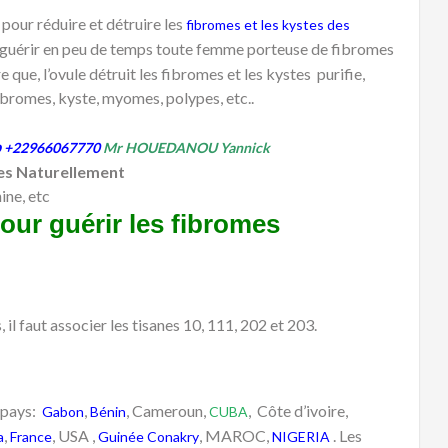
pour réduire et détruire les
fibromes et les kystes des
our guérir en peu de temps toute femme porteuse de fibromes
 que, l’ovule détruit les fibromes et les kystes purifie,
ibromes, kyste, myomes, polypes, etc..
p
+22966067770
Mr HOUEDANOU Yannick
mes Naturellement
ine, etc
ur guérir les fibromes
il faut associer les tisanes 10, 111, 202 et 203.
 pays:
,
, Cameroun,
, Côte d’ivoire,
Gabon
Bénin
CUBA
,
, USA ,
, MAROC,
. Les
a
France
Guinée Conakry
NIGERIA