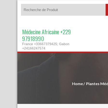
Médecine Africaine +229
97918990
France +33667379425; Gabon
+24166247574
Home
Plantes Méd