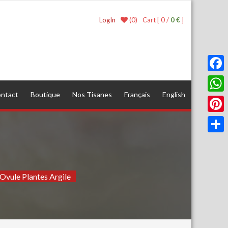
(0)
LogIn
Cart [ 0 /
0 €
]
Faceb
ntact
Boutique
Nos Tisanes
Français
English
What
Pinter
Parta
Ovule Plantes Argile