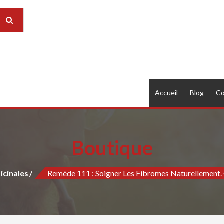
Accueil
Blog
Co
Boutique
icinales
Remède 111 : Soigner Les Fibromes Naturellement. 