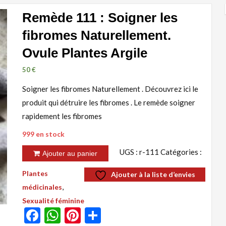
Remède 111 : Soigner les
fibromes Naturellement.
Ovule Plantes Argile
50
€
Soigner les fibromes Naturellement . Découvrez ici le
produit qui détruire les fibromes . Le remède soigner
rapidement les fibromes
999 en stock
quantité
UGS :
r-111
Catégories :
Ajouter au panier
de
Plantes
Ajouter à la liste d’envies
Remède
,
médicinales
111
Sexualité féminine
:
Facebook
WhatsApp
Pinterest
Partager
Soigner