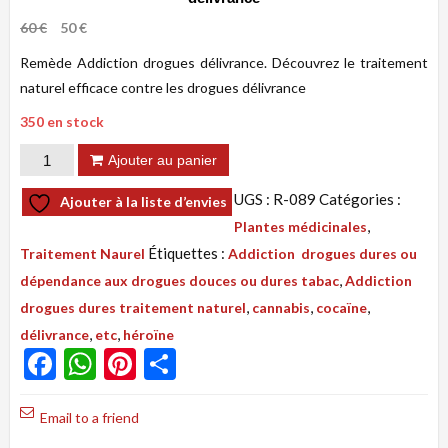
Le
Le
60
€
50
€
prix
prix
Remède Addiction drogues délivrance. Découvrez le traitement
initial
actuel
était :
est :
naturel efficace contre les drogues délivrance
60 €.
50 €.
350 en stock
quantité
Ajouter au panier
de
UGS :
R-089
Catégories :
Ajouter à la liste d’envies
Remède
,
Plantes médicinales
089
Étiquettes :
Traitement Naurel
Addiction drogues dures ou
:
,
dépendance aux drogues douces ou dures tabac
Addiction
Addiction
,
,
,
drogues dures traitement naturel
cannabis
cocaïne
drogues
,
,
délivrance
etc
héroïne
dures
Facebook
WhatsApp
Pinterest
Partager
traitement
naturel,
Email to a friend
délivrance