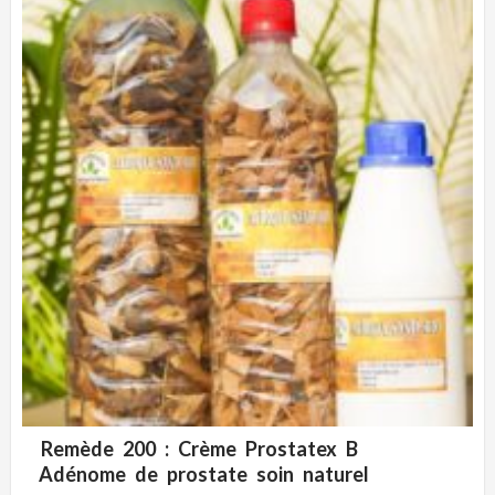
Remède 200 : Crème Prostatex B
ADD WISHLIST
VUE RAPIDE
Adénome de prostate soin naturel