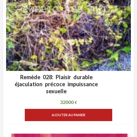
Remède 028: Plaisir durable
ADD WISHLIST
VUE RAPIDE
éjaculation précoce impuissance
sexuelle
32000
€
AJOUTER AU PANIER