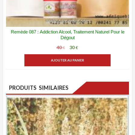
Remède 087 : Addiction Alcool, Traitement Naturel Pour le
ADD WISHLIST
VUE RAPIDE
Dégout
40
30
Le
Le
€
€
prix
prix
AJOUTER AU PANIER
initial
actuel
était :
est :
40 €.
30 €.
PRODUITS SIMILAIRES