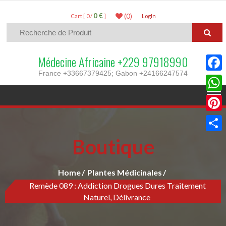
0 €
(0)
Cart [ 0 /
]
LogIn
Médecine Africaine +229 97918990
France +33667379425; Gabon +24166247574
Faceb
What
Pinter
Boutique
Parta
Home
Plantes Médicinales
Remède 089 : Addiction Drogues Dures Traitement
Naturel, Délivrance