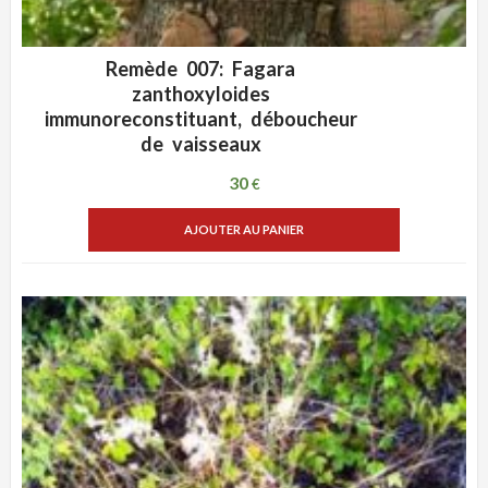
Remède 007: Fagara
ADD WISHLIST
VUE RAPIDE
zanthoxyloides
immunoreconstituant, déboucheur
de vaisseaux
30
€
AJOUTER AU PANIER