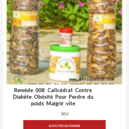
Remède 008: Caïlcédrat Contre
ADD WISHLIST
VUE RAPIDE
Diabète Obésité Pour Perdre du
poids Maigrir vite
30
€
AJOUTER AU PANIER