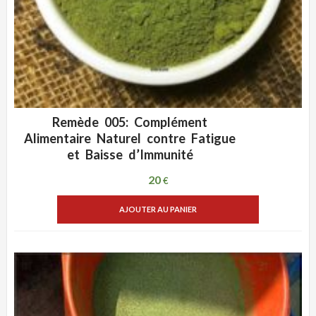
Remède 005: Complément
ADD WISHLIST
VUE RAPIDE
Alimentaire Naturel contre Fatigue
et Baisse d’Immunité
20
€
AJOUTER AU PANIER