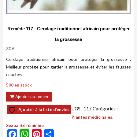
Remède 117 : Cerclage traditionnel africain pour protéger
la grossesse
30
€
Cerclage traditionnel africain pour protéger la grossesse .
Meilleur protège pour garder la grossesse et éviter les fausses
couches
500 en stock
quantité
Ajouter au panier
de
UGS :
117
Catégories :
Ajouter à la liste d’envies
Remède
,
Plantes médicinales
117
Sexualité féminine
:
Facebook
WhatsApp
Pinterest
Partager
Cerclage