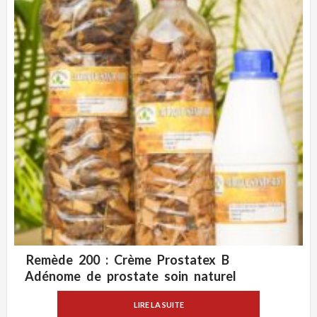
Remède 200 : Crème Prostatex B
ADD WISHLIST
VUE RAPIDE
Adénome de prostate soin naturel
LIRE LA SUITE