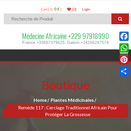
0 €
(0)
Cart [ 0 /
]
LogIn
Médecine Africaine +229 97918990
France +33667379425; Gabon +24166247574
Faceb
What
Pinter
Boutique
Parta
Home
Plantes Médicinales
Remède 117 : Cerclage Traditionnel Africain Pour
Protéger La Grossesse