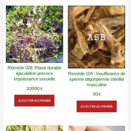
Remède 028: Plaisir durable
ADD WISHLIST
VUE RAPIDE
éjaculation précoce
Remède 104 : Insuffisance de
ADD WISHLIST
VUE RAPIDE
impuissance sexuelle
sperme oligospermie stérilité
masculine
32000
€
30
€
AJOUTER AU PANIER
AJOUTER AU PANIER