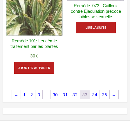
Remède 073 : Cailloux
ADD WISHLIST
VUE RAPIDE
contre Éjaculation précoce
faiblesse sexuelle
LIRE LA SUITE
Remède 101: Leucémie
ADD WISHLIST
VUE RAPIDE
traitement par les plantes
30
€
AJOUTER AU PANIER
←
1
2
3
…
30
31
32
33
34
35
→