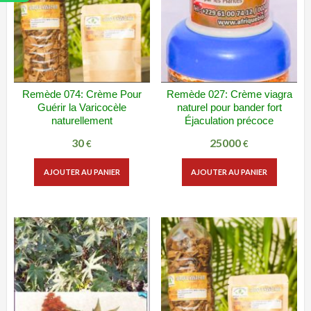
Remède 074: Crème Pour
Remède 027: Crème viagra
ADD WISHLIST
VUE RAPIDE
ADD WISHLIST
VUE RAPIDE
Guérir la Varicocèle
naturel pour bander fort
naturellement
Éjaculation précoce
30
25000
€
€
AJOUTER AU PANIER
AJOUTER AU PANIER