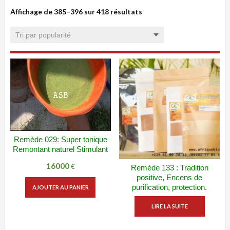
Affichage de 385–396 sur 418 résultats
Trié
par
popularité
Remède 029: Super tonique
ADD WISHLIST
VUE RAPIDE
Remontant naturel Stimulant
16000
€
Remède 133 : Tradition
ADD WISHLIST
VUE RAPIDE
positive, Encens de
purification, protection.
AJOUTER AU PANIER
LIRE LA SUITE