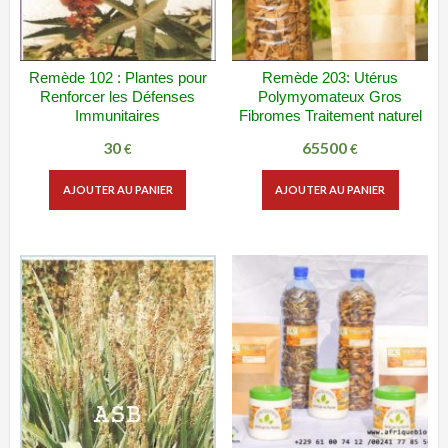
Remède 102 : Plantes pour
Remède 203: Utérus
ADD WISHLIST
VUE RAPIDE
ADD WISHLIST
VUE RAPIDE
Renforcer les Défenses
Polymyomateux Gros
Immunitaires
Fibromes Traitement naturel
30
65500
€
€
AJOUTER AU PANIER
AJOUTER AU PANIER