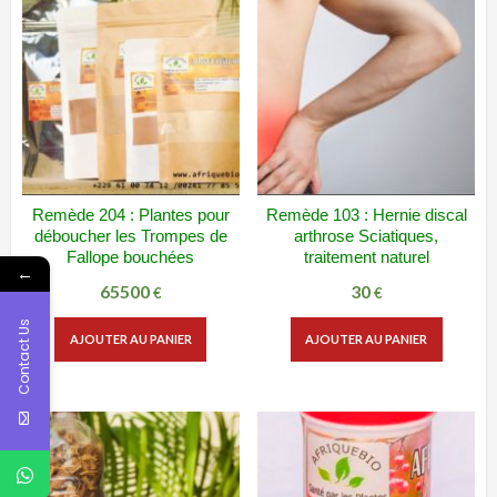
Remède 204 : Plantes pour
Remède 103 : Hernie discal
ADD WISHLIST
VUE RAPIDE
ADD WISHLIST
VUE RAPIDE
déboucher les Trompes de
arthrose Sciatiques,
Fallope bouchées
traitement naturel
←
65500
30
€
€
Contact Us
AJOUTER AU PANIER
AJOUTER AU PANIER