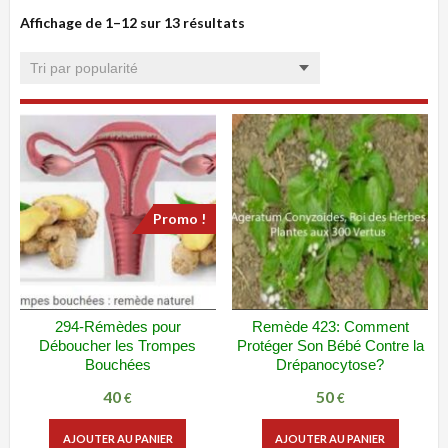
Affichage de 1–12 sur 13 résultats
Trié
par
popularité
Promo !
294-Rémèdes pour
Remède 423: Comment
ADD WISHLIST
VUE RAPIDE
ADD WISHLIST
VUE RAPIDE
Déboucher les Trompes
Protéger Son Bébé Contre la
Bouchées
Drépanocytose?
40
50
Le
Le
€
€
prix
prix
AJOUTER AU PANIER
AJOUTER AU PANIER