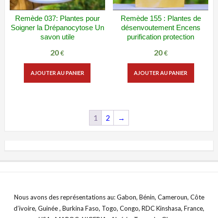
Remède 037: Plantes pour
Remède 155 : Plantes de
ADD WISHLIST
VUE RAPIDE
ADD WISHLIST
VUE RAPIDE
Soigner la Drépanocytose Un
désenvoutement Encens
savon utile
purification protection
20
20
€
€
AJOUTER AU PANIER
AJOUTER AU PANIER
1
2
→
Nous avons des représentations au: Gabon, Bénin, Cameroun, Côte
d’ivoire, Guinée , Burkina Faso, Togo, Congo, RDC Kinshasa, France,