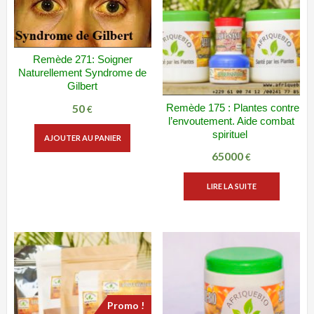
Remède 271: Soigner
ADD WISHLIST
VUE RAPIDE
Naturellement Syndrome de
Gilbert
50
Remède 175 : Plantes contre
ADD WISHLIST
VUE RAPIDE
€
l’envoutement. Aide combat
spirituel
AJOUTER AU PANIER
65000
€
LIRE LA SUITE
Promo !