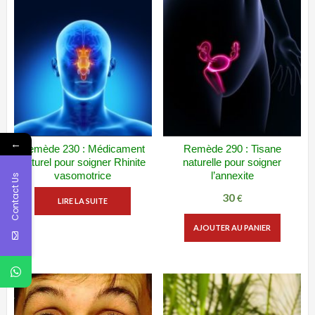
←
Remède 230 : Médicament
Remède 290 : Tisane
ADD WISHLIST
VUE RAPIDE
ADD WISHLIST
VUE RAPIDE
naturel pour soigner Rhinite
naturelle pour soigner
vasomotrice
l’annexite
Contact Us
30
€
LIRE LA SUITE
AJOUTER AU PANIER