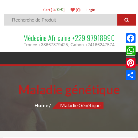
0 €
(0)
Cart [ 0 /
]
LogIn
Médecine Africaine +229 97918990
France +33667379425; Gabon +24166247574
Faceb
What
Pinter
Maladie génétique
Parta
Home
Maladie Génétique