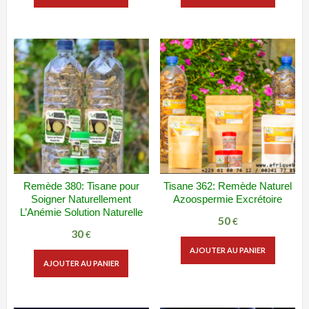
initial
actuel
était :
est :
70 €.
40 €.
Remède 380: Tisane pour
Tisane 362: Remède Naturel
ADD WISHLIST
VUE RAPIDE
ADD WISHLIST
VUE RAPIDE
Soigner Naturellement
Azoospermie Excrétoire
L’Anémie Solution Naturelle
50
€
30
€
AJOUTER AU PANIER
AJOUTER AU PANIER