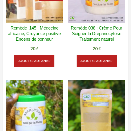
Remède 145 : Médecine
Remède 038 : Crème Pour
ADD WISHLIST
VUE RAPIDE
ADD WISHLIST
VUE RAPIDE
africaine, Croyance positive
Soigner la Drépanocytose
Encens de bonheur
Traitement naturel
20
20
Le
Le
€
€
prix
prix
AJOUTER AU PANIER
AJOUTER AU PANIER
initial
actuel
était :
est :
30 €.
20 €.